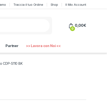
iamo
Traccia il tuo Ordine
Shop
Il Mio Account
0,00
€
0
Partner
>> Lavora con Noi <<
io CDP-S110 BK