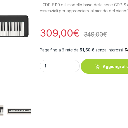
Il CDP-S110 è il modello base della serie CDP-S e
essenziali per approcciarsi al mondo del pianof
309,00
€
349,00
€
Paga fino a 6 rate da
51,50 €
senza interessi
Casio CDP-S110 BK quantity
Aggiungi al 