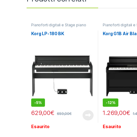
Pianoforti digitali e Stage piano
Pianoforti digitali 
Korg LP-180 BK
Korg G1B Air Bl
-
5%
-
12%
629,00
€
1.269,00
€
659,00
€
1.
Esaurito
Esaurito