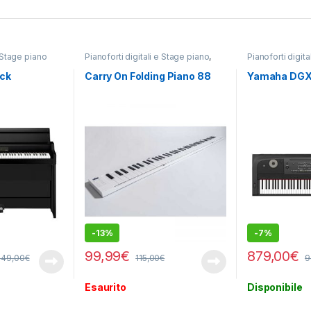
e Stage piano
Pianoforti digitali e Stage piano
,
Pianoforti digit
Tastiere
ack
Carry On Folding Piano 88
Yamaha DGX
-
13%
-
7%
99,99
€
879,00
€
449,00
€
115,00
€
9
Esaurito
Disponibile