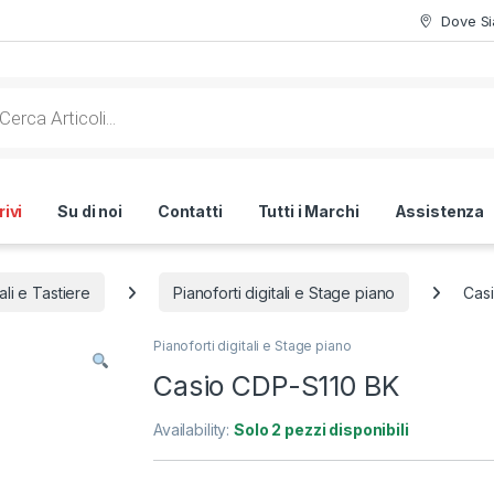
Dove S
ts search
ivi
Su di noi
Contatti
Tutti i Marchi
Assistenza
tali e Tastiere
Pianoforti digitali e Stage piano
Cas
Pianoforti digitali e Stage piano
Casio CDP-S110 BK
Availability:
Solo 2 pezzi disponibili