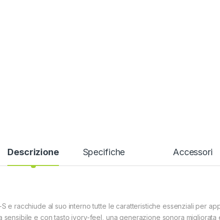
Descrizione
Specifiche
Accessori
S e racchiude al suo interno tutte le caratteristiche essenziali per ap
 sensibile e con tasto ivory-feel, una generazione sonora migliorata e u