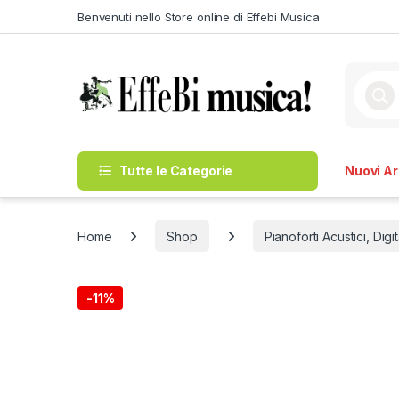
Skip to navigation
Skip to content
Benvenuti nello Store online di Effebi Musica
Produc
Tutte le Categorie
Nuovi Arr
Home
Shop
Pianoforti Acustici, Digi
-
11%