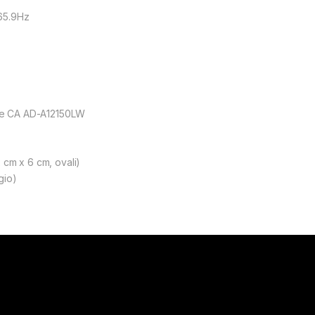
65.9Hz
tore CA AD-A12150LW
 cm x 6 cm, ovali)
gio)