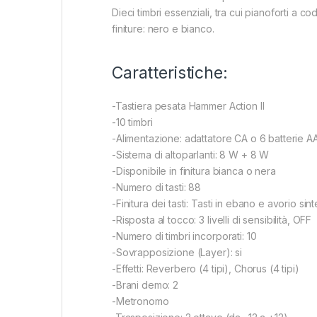
Dieci timbri essenziali, tra cui pianoforti a 
finiture: nero e bianco.
Caratteristiche:
-Tastiera pesata Hammer Action ll
-10 timbri
-Alimentazione: adattatore CA o 6 batterie A
-Sistema di altoparlanti: 8 W + 8 W
-Disponibile in finitura bianca o nera
-Numero di tasti: 88
-Finitura dei tasti: Tasti in ebano e avorio sinte
-Risposta al tocco: 3 livelli di sensibilità, OFF
-Numero di timbri incorporati: 10
-Sovrapposizione (Layer): si
-Effetti: Reverbero (4 tipi), Chorus (4 tipi)
-Brani demo: 2
-Metronomo