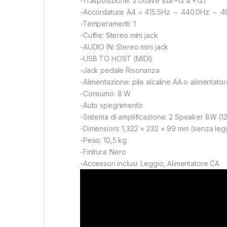
-Trasposizione: 2 ottave (da –12 a +12)
-Accordatura: A4 = 415.5Hz ～ 440.0Hz ～ 4
-Temperamenti: 1
-Cuffie: Stereo mini jack
-AUDIO IN: Stereo mini jack
-USB TO HOST (MIDI)
-Jack pedale Risonanza
-Alimentazione: pile alcaline AA o alimenta
-Consumo: 8 W
-Auto spegnimento
-Sistema di amplificazione: 2 Speaker 8W (12
-Dimensioni: 1,322 × 232 × 99 mm (senza leg
-Peso: 10,5 kg
-Finitura: Nero
-Accessori inclusi: Leggio, Alimentatore CA