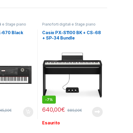
ali e Stage piano
Pianoforti digitali e Stage piano
-670 Black
Casio PX-S1100 BK + CS-68
+ SP-34 Bundle
-
7%
640,00
€
45,00
€
689,00
€
Esaurito