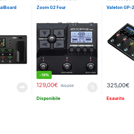
alBoard
Zoom G2 Four
Valeton GP-
-
19%
129,00
€
325,00
€
159,00
€
Disponibile
Esaurito