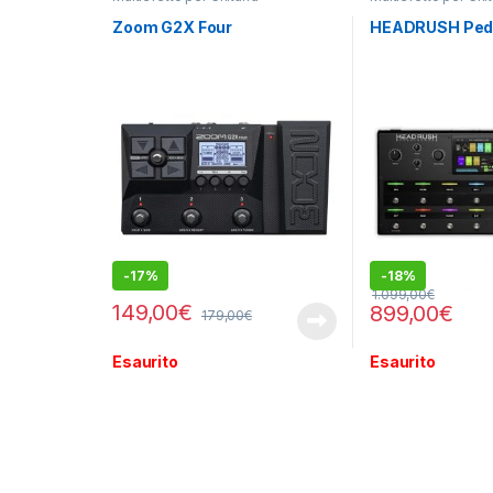
Zoom G2X Four
HEADRUSH Ped
-
17%
-
18%
1.099,00
€
149,00
€
899,00
€
179,00
€
Esaurito
Esaurito