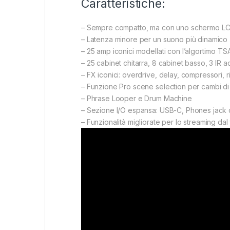
Caratteristiche:
– Sempre compatto, ma con uno schermo LC
– Latenza minore per un suono più dinamico
– 25 amp iconici modellati con l’algortimo TS
– 25 cabinet chitarra, 8 cabinet basso, 3 IR ac
– FX iconici: overdrive, delay, compressori, 
– Funzione Pro scene selection per cambi di s
– Phrase Looper e Drum Machine
– Sezione I/O espansa: USB-C, Phones jack 
– Funzionalità migliorate per lo streaming dal 