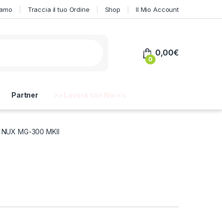
iamo
Traccia il tuo Ordine
Shop
Il Mio Account
0,00
€
0
Partner
>> Lavora con Noi <<
NUX MG-300 MKII