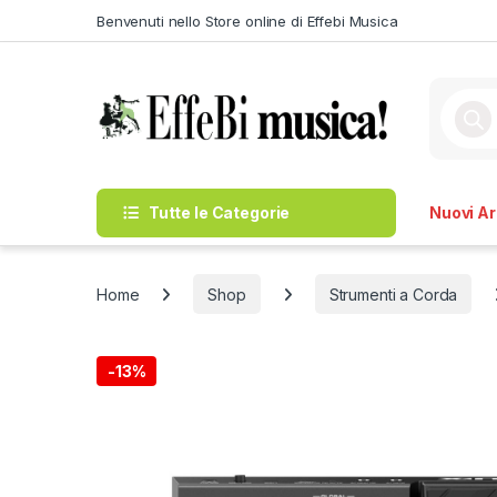
Skip to navigation
Skip to content
Benvenuti nello Store online di Effebi Musica
Produc
Tutte le Categorie
Nuovi Arr
Home
Shop
Strumenti a Corda
-
13%