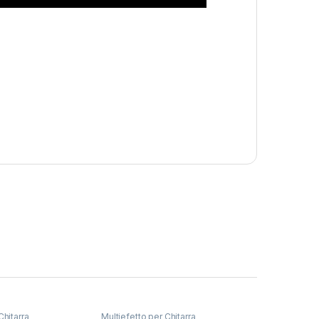
Chitarra
Multiefetto per Chitarra