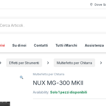
Dove S
ts search
ivi
Su di noi
Contatti
Tutti i Marchi
Assistenza
Effetti per Strumenti
Multiefetto per Chitarra
Multiefetto per Chitarra
NUX MG-300 MKII
Availability:
Solo 1 pezzi disponibili