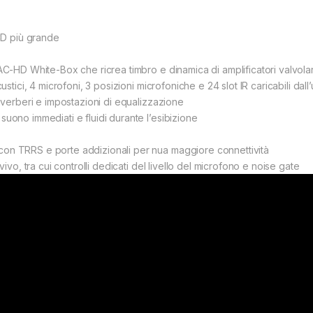
D più grande
AC-HD White-Box che ricrea timbro e dinamica di amplificatori valvolar
ustici, 4 microfoni, 3 posizioni microfoniche e 24 slot IR caricabili dall
riverberi e impostazioni di equalizzazione
uono immediati e fluidi durante l’esibizione
con TRRS e porte addizionali per nua maggiore connettività
vivo, tra cui controlli dedicati del livello del microfono e noise gate