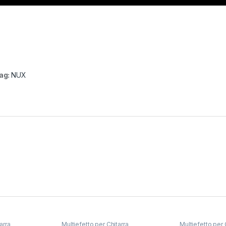
ag:
NUX
arra
Multiefetto per Chitarra
Multiefetto per 