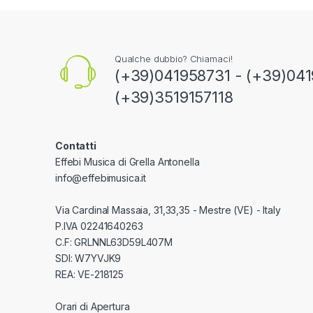
Qualche dubbio? Chiamaci!
(+39)041958731 - (+39)041
(+39)3519157118
Contatti
Effebi Musica di Grella Antonella
info@effebimusica.it
Via Cardinal Massaia, 31,33,35 - Mestre (VE) - Italy
P.IVA 02241640263
C.F: GRLNNL63D59L407M
SDI: W7YVJK9
REA: VE-218125
Orari di Apertura