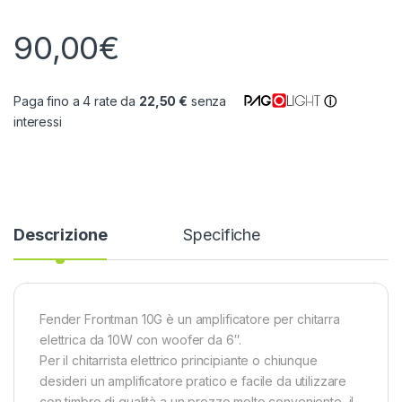
90,00
€
Paga fino a 4 rate da
22,50 €
senza
ⓘ
interessi
Descrizione
Specifiche
Fender Frontman 10G è un amplificatore per chitarra
elettrica da 10W con woofer da 6″.
Per il chitarrista elettrico principiante o chiunque
desideri un amplificatore pratico e facile da utilizzare
con timbro di qualità a un prezzo molto conveniente, il