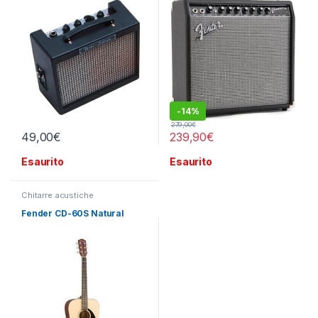
-
14%
279,00
€
49,00
€
239,90
€
Esaurito
Esaurito
Chitarre acustiche
Fender CD-60S Natural