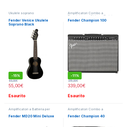
Ukulele soprano
Amplificatori Combo a
Transistor per Chitarra Elettrica
Fender Venice Ukulele
Fender Champion 100
Soprano Black
-
15%
-
11%
65,00
€
379,00
€
55,00
€
339,00
€
Esaurito
Esaurito
Amplificatori a Batteria per
Amplificatori Combo a
Strumenti
,
Amplificatori Combo
Transistor per Chitarra Elettrica
a Transistor per Chitarra
Fender MD20 Mini Deluxe
Fender Champion 40
Elettrica