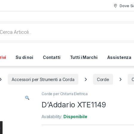
Dove S
ts search
ivi
Su di noi
Contatti
Tutti i Marchi
Assistenza
Accessori per Strumenti a Corda
Corde
C
Corde per Chitarra Elettrica
D’Addario XTE1149
Availability:
Disponibile