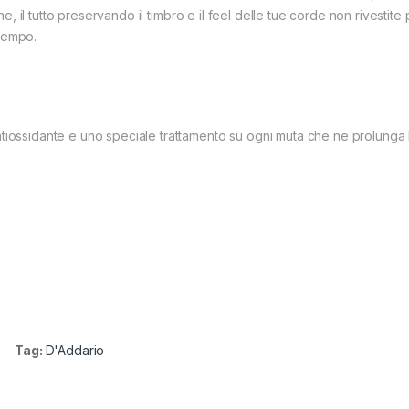
ione, il tutto preservando il timbro e il feel delle tue corde non rivesti
tempo.
iossidante e uno speciale trattamento su ogni muta che ne prolunga la 
Tag:
D'Addario