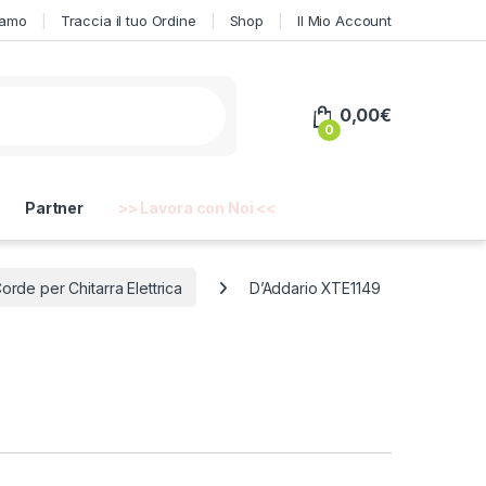
iamo
Traccia il tuo Ordine
Shop
Il Mio Account
0,00
€
0
Partner
>> Lavora con Noi <<
orde per Chitarra Elettrica
D’Addario XTE1149