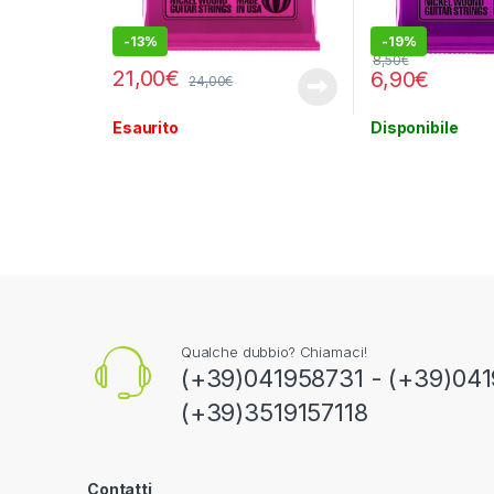
-
13%
-
19%
8,50
€
21,00
€
6,90
€
24,00
€
Esaurito
Disponibile
Qualche dubbio? Chiamaci!
(+39)041958731 - (+39)041
(+39)3519157118
Contatti