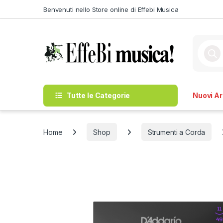
Skip to navigation
Skip to content
Benvenuti nello Store online di Effebi Musica
Produc
Tutte le Categorie
Nuovi Arr
Home
Shop
Strumenti a Corda