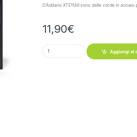
D’Addario XTE1149 sono delle corde in acciaio pla
11,90
€
D'Addario XTE1149 quantity
Aggiungi al 