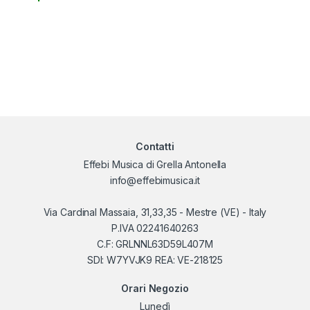
Contatti
Effebi Musica di Grella Antonella
info@effebimusica.it
Via Cardinal Massaia, 31,33,35 - Mestre (VE) - Italy
P.IVA 02241640263
C.F: GRLNNL63D59L407M
SDI: W7YVJK9 REA: VE-218125
Orari Negozio
Lunedì