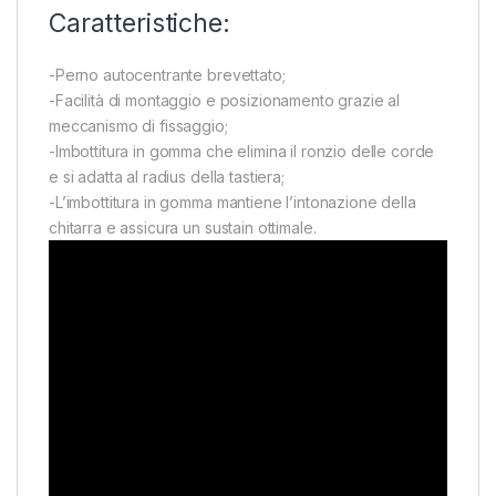
Caratteristiche:
-Perno autocentrante brevettato;
-Facilità di montaggio e posizionamento grazie al
meccanismo di fissaggio;
-Imbottitura in gomma che elimina il ronzio delle corde
e si adatta al radius della tastiera;
-L’imbottitura in gomma mantiene l’intonazione della
chitarra e assicura un sustain ottimale.