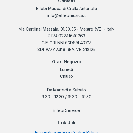
Contatti
Effebi Musica di Grella Antonella
info@effebimusica.it
Via Cardinal Massaia, 31,33,35 - Mestre (VE) - Italy
P.IVA 02241640263
C.F: GRLNNL63D59L407M
SDI: W7YVJK9 REA: VE-218125
Orari Negozio
Lunedì
Chiuso
Da Martedì a Sabato
9:30 – 12:30 / 15:30 – 19:30
Effebi Service
Link Utili
Informativa estesa Cookie Policy