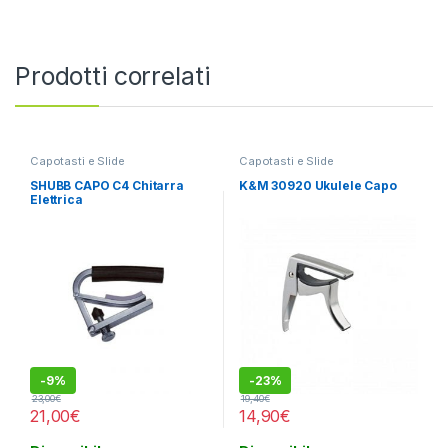
Prodotti correlati
Capotasti e Slide
Capotasti e Slide
SHUBB CAPO C4 Chitarra
K&M 30920 Ukulele Capo
Elettrica
-
9%
-
23%
23,00
€
19,40
€
21,00
€
14,90
€