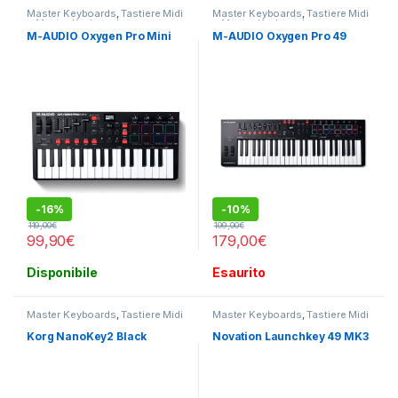
Master Keyboards
,
Tastiere Midi
Master Keyboards
,
Tastiere Midi
e Master Keyboard
e Master Keyboard
M-AUDIO Oxygen Pro Mini
M-AUDIO Oxygen Pro 49
-
16%
-
10%
119,00
€
199,00
€
99,90
€
179,00
€
Disponibile
Esaurito
Master Keyboards
,
Tastiere Midi
Master Keyboards
,
Tastiere Midi
e Master Keyboard
e Master Keyboard
Korg NanoKey2 Black
Novation Launchkey 49 MK3