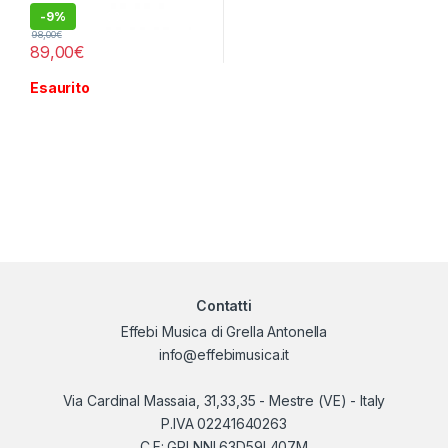
-
9%
98,00
€
89,00
€
Esaurito
Contatti
Effebi Musica di Grella Antonella
info@effebimusica.it
Via Cardinal Massaia, 31,33,35 - Mestre (VE) - Italy
P.IVA 02241640263
C.F: GRLNNL63D59L407M