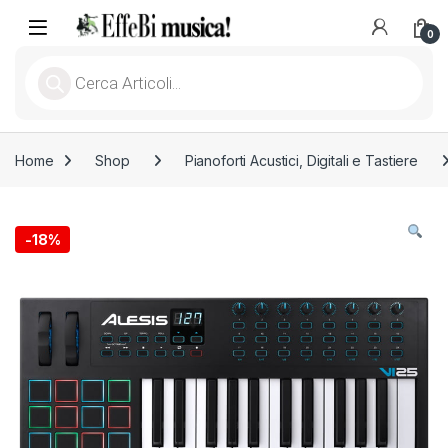
Skip to navigation
Skip to content
Open
0
Products search
Home
Shop
Pianoforti Acustici, Digitali e Tastiere
-
18%