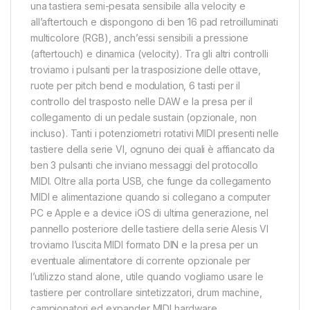
una tastiera semi-pesata sensibile alla velocity e
all’aftertouch e dispongono di ben 16 pad retroilluminati
multicolore (RGB), anch’essi sensibili a pressione
(aftertouch) e dinamica (velocity). Tra gli altri controlli
troviamo i pulsanti per la trasposizione delle ottave,
ruote per pitch bend e modulation, 6 tasti per il
controllo del trasposto nelle DAW e la presa per il
collegamento di un pedale sustain (opzionale, non
incluso). Tanti i potenziometri rotativi MIDI presenti nelle
tastiere della serie VI, ognuno dei quali è affiancato da
ben 3 pulsanti che inviano messaggi del protocollo
MIDI. Oltre alla porta USB, che funge da collegamento
MIDI e alimentazione quando si collegano a computer
PC e Apple e a device iOS di ultima generazione, nel
pannello posteriore delle tastiere della serie Alesis VI
troviamo l’uscita MIDI formato DIN e la presa per un
eventuale alimentatore di corrente opzionale per
l’utilizzo stand alone, utile quando vogliamo usare le
tastiere per controllare sintetizzatori, drum machine,
campionatori ed expander MIDI hardware.