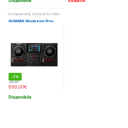
Disponibile
Esaurito
DJ Equipment
,
Console DJ Tutto
In Uno
NUMARK Mixstream Pro+
-
7%
749,00
€
699,00
€
Disponibile