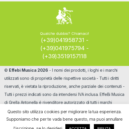
Qualche dubbio? Chiamaci!
(+39)041958731 -
(+39)041975794 -
(+39)3519157118
©
Effebi Musica 2026
- I nomi dei prodotti, i loghi e i marchi
utilizzati sono di proprietà delle rispettive società - Tutti i diritti
riservati, è vietata la riproduzione, anche parziale dei contenuti -
Tutti i prezzi indicati sono da intendersi IVA inclusa. EffeBi Musica
di Grella Antonella é rivenditore autorizzato di tutti i marchi
Questo sito utilizza cookies per migliorare la tua esperienza.
Supponiamo che per te vada bene questo, ma puoi annullare
l'iscrizione, se lo desideri.
ACCETTA
RIFIUTA