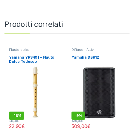
Prodotti correlati
Flauto dolce
Diffusori Attivi
Yamaha YRS401 – Flauto
Yamaha DBR12
Dolce Tedesco
-
18%
-
9%
28,00
€
559,00
€
22,90
€
509,00
€