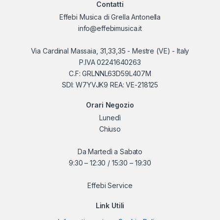
Contatti
Effebi Musica di Grella Antonella
info@effebimusica.it
Via Cardinal Massaia, 31,33,35 - Mestre (VE) - Italy
P.IVA 02241640263
C.F: GRLNNL63D59L407M
SDI: W7YVJK9 REA: VE-218125
Orari Negozio
Lunedì
Chiuso
Da Martedì a Sabato
9:30 – 12:30 / 15:30 – 19:30
Effebi Service
Link Utili