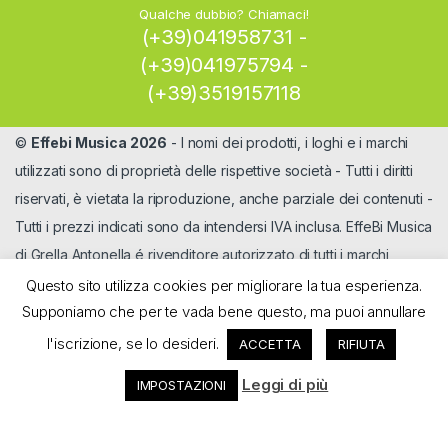
Qualche dubbio? Chiamaci!
(+39)041958731 -
(+39)041975794 -
(+39)3519157118
©
Effebi Musica 2026
- I nomi dei prodotti, i loghi e i marchi
utilizzati sono di proprietà delle rispettive società - Tutti i diritti
riservati, è vietata la riproduzione, anche parziale dei contenuti -
Tutti i prezzi indicati sono da intendersi IVA inclusa. EffeBi Musica
di Grella Antonella é rivenditore autorizzato di tutti i marchi
Questo sito utilizza cookies per migliorare la tua esperienza.
Supponiamo che per te vada bene questo, ma puoi annullare
l'iscrizione, se lo desideri.
ACCETTA
RIFIUTA
Leggi di più
IMPOSTAZIONI