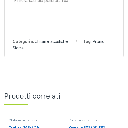
-Finitura: satinata poliuretanica
Categoria:
Chitarre acustiche
Tag:
Promo
,
Sigma
Prodotti correlati
Chitarre acustiche
Chitarre acustiche
Crafter GAE-27 N
Yamaha FX370C TBS