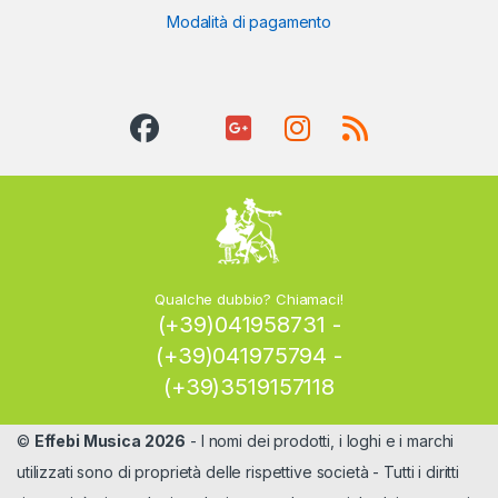
Modalità di pagamento
Qualche dubbio? Chiamaci!
(+39)041958731 -
(+39)041975794 -
(+39)3519157118
©
Effebi Musica 2026
- I nomi dei prodotti, i loghi e i marchi
utilizzati sono di proprietà delle rispettive società - Tutti i diritti