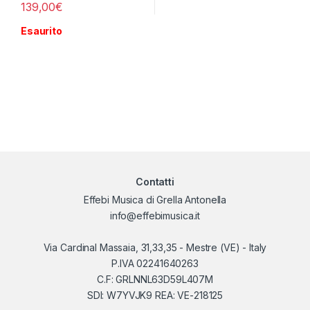
139,00
€
Esaurito
Contatti
Effebi Musica di Grella Antonella
info@effebimusica.it
Via Cardinal Massaia, 31,33,35 - Mestre (VE) - Italy
P.IVA 02241640263
C.F: GRLNNL63D59L407M
SDI: W7YVJK9 REA: VE-218125