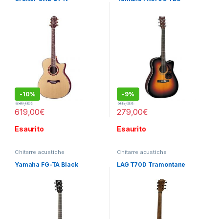
-
10%
-
9%
689,00
€
305,00
€
619,00
€
279,00
€
Esaurito
Esaurito
Chitarre acustiche
Chitarre acustiche
Yamaha FG-TA Black
LAG T70D Tramontane