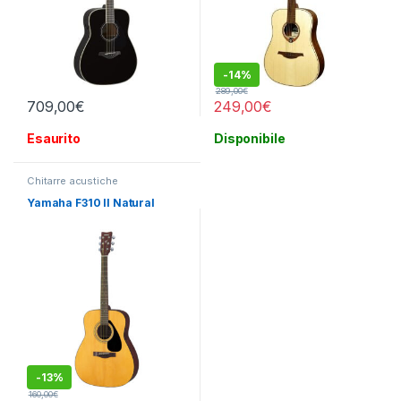
-
14%
289,00
€
709,00
€
249,00
€
Esaurito
Disponibile
Chitarre acustiche
Yamaha F310 II Natural
-
13%
160,00
€