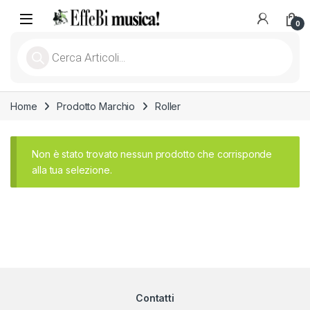
Skip to navigation
Skip to content
Open
0
Products search
Home
Prodotto Marchio
Roller
Non è stato trovato nessun prodotto che corrisponde
alla tua selezione.
Contatti