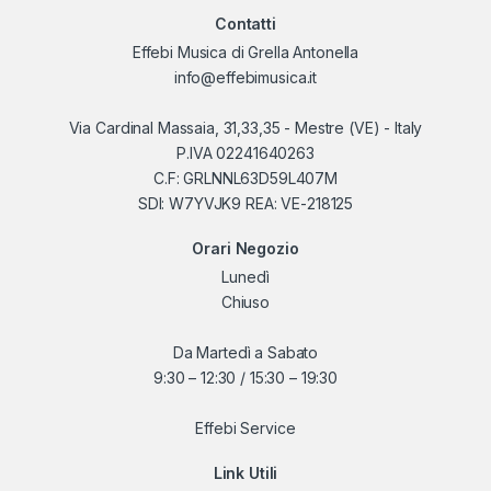
Contatti
Effebi Musica di Grella Antonella
info@effebimusica.it
Via Cardinal Massaia, 31,33,35 - Mestre (VE) - Italy
P.IVA 02241640263
C.F: GRLNNL63D59L407M
SDI: W7YVJK9 REA: VE-218125
Orari Negozio
Lunedì
Chiuso
Da Martedì a Sabato
9:30 – 12:30 / 15:30 – 19:30
Effebi Service
Link Utili