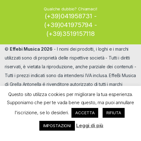
Qualche dubbio? Chiamaci!
(+39)041958731 -
(+39)041975794 -
(+39)3519157118
©
Effebi Musica 2026
- I nomi dei prodotti, i loghi e i marchi
utilizzati sono di proprietà delle rispettive società - Tutti i diritti
riservati, è vietata la riproduzione, anche parziale dei contenuti -
Tutti i prezzi indicati sono da intendersi IVA inclusa. EffeBi Musica
di Grella Antonella é rivenditore autorizzato di tutti i marchi
Questo sito utilizza cookies per migliorare la tua esperienza.
Supponiamo che per te vada bene questo, ma puoi annullare
l'iscrizione, se lo desideri.
ACCETTA
RIFIUTA
Leggi di più
IMPOSTAZIONI